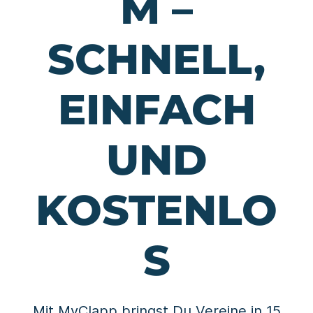
M –
SCHNELL,
EINFACH
UND
KOSTENLO
S
Mit MyClapp bringst Du Vereine in 15