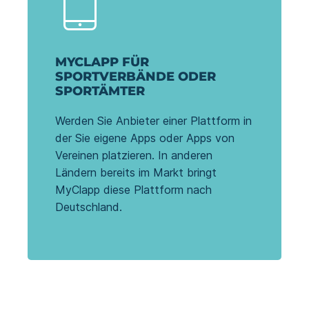
MYCLAPP FÜR
SPORTVERBÄNDE ODER
SPORTÄMTER
Werden Sie Anbieter einer Plattform in
der Sie eigene Apps oder Apps von
Vereinen platzieren. In anderen
Ländern bereits im Markt bringt
MyClapp diese Plattform nach
Deutschland.