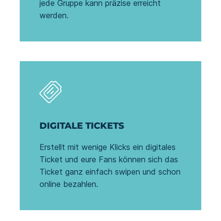
jede Gruppe kann präzise erreicht
werden.
DIGITALE TICKETS
Erstellt mit wenige Klicks ein digitales
Ticket und eure Fans können sich das
Ticket ganz einfach swipen und schon
online bezahlen.