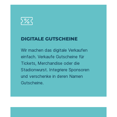
DIGITALE GUTSCHEINE
Wir machen das digitale Verkaufen
einfach. Verkaufe Gutscheine für
Tickets, Merchandise oder die
Stadionwurst. Integriere Sponsoren
und verschenke in deren Namen
Gutscheine.