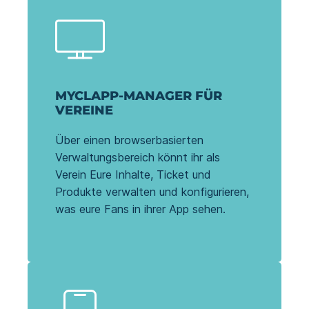
MYCLAPP-MANAGER FÜR
VEREINE
Über einen browserbasierten
Verwaltungsbereich könnt ihr als
Verein Eure Inhalte, Ticket und
Produkte verwalten und konfigurieren,
was eure Fans in ihrer App sehen.