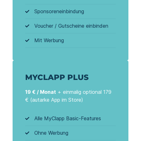
Sponsoreneinbindung
Voucher / Gutscheine einbinden
Mit Werbung
MYCLAPP PLUS
19 € / Monat
+ einmalig optional 179
€ (autarke App im Store)
Alle MyClapp Basic-Features
Ohne Werbung