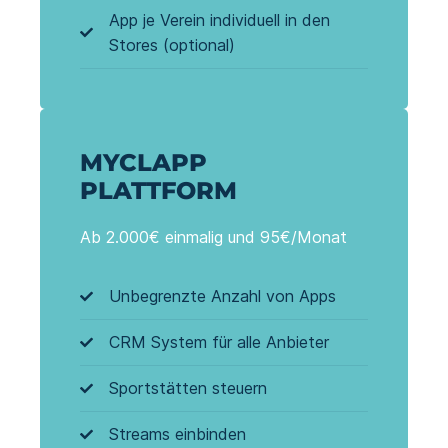
App je Verein individuell in den
Stores (optional)
MYCLAPP
PLATTFORM
Ab 2.000€ einmalig und 95€/Monat
Unbegrenzte Anzahl von Apps
CRM System für alle Anbieter
Sportstätten steuern
Streams einbinden