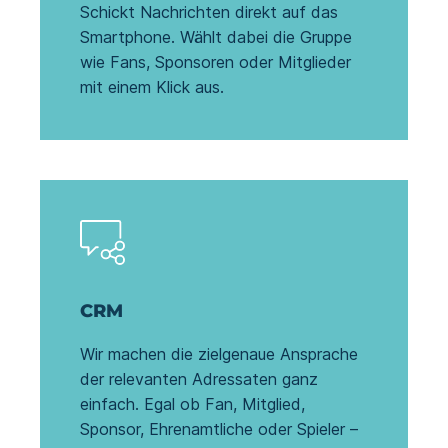
Schickt Nachrichten direkt auf das
Smartphone. Wählt dabei die Gruppe
wie Fans, Sponsoren oder Mitglieder
mit einem Klick aus.
CRM
Wir machen die zielgenaue Ansprache
der relevanten Adressaten ganz
einfach. Egal ob Fan, Mitglied,
Sponsor, Ehrenamtliche oder Spieler –